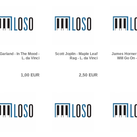
Garland - In The Mood -
Scott Joplin - Maple Leaf
James Horner 
L. da Vinci
Rag - L. da Vinci
Will Go On -
1,00 EUR
2,50 EUR