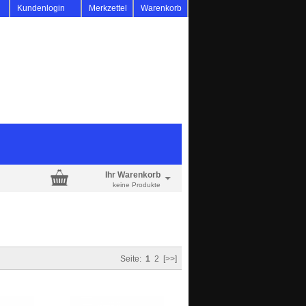
d
Kundenlogin
Merkzettel
Warenkorb
Ihr Warenkorb
keine Produkte
Seite:
1
2
[>>]