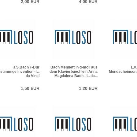
2,00 EUR
4,00 EUR
J.S.Bach F-Dur
Bach Menuett in g-moll aus
L.v
stimmige Invention - L.
dem Klavierbuechlein Anna
Mondscheinsonat
da Vinci
Magdalena Bach - L. da...
1,50 EUR
1,20 EUR