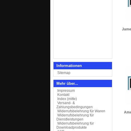
James
Informationen
Sitemap
Mehr über...
Impressum
Kontakt
Index (mitte)
Versand- &
Zahlungsbedingungen
Widerrufsbelehrung für Waren
Amel
Widerrufsbelehrung für
Dienstleistungen
Widerrufsbelehrung für
Downloadprodukte