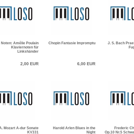
Noten: Amélie Poulain
Chopin Fantasie Impromptu
J. S. Bach Pra
Klaviernoten für
Fug
Linkshänder
2,00 EUR
6,00 EUR
A. Mozart A-dur Sonate
Harold Arlen Blues in the
Frederic C
KV331
Night
Op.10 Nr.5 Schwa