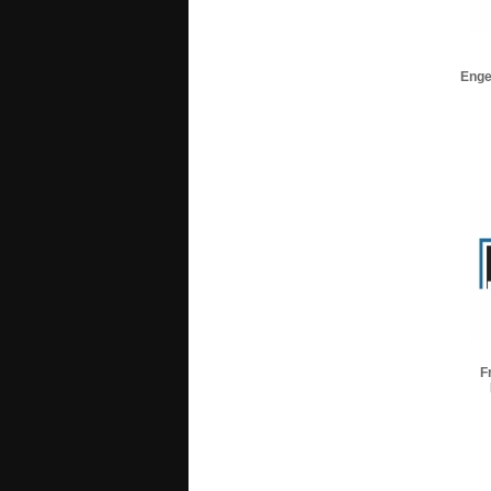
Enge
F