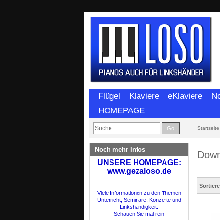
Flügel
Klaviere
eKlaviere
No
HOMEPAGE
Go
Startseite
Noch mehr Infos
Down
UNSERE HOMEPAGE:
www.gezaloso.de
Sortier
Viele Informationen zu den Themen
Unterricht, Seminare, Konzerte und
Linkshändigkeit.
Schauen Sie mal rein