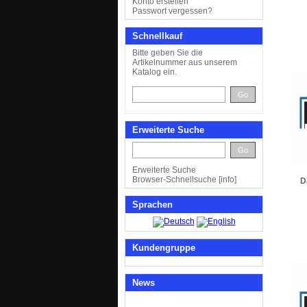
Konto erstellen
Passwort vergessen?
Schnellkauf
Bitte geben Sie die
Artikelnummer aus unserem
Katalog ein.
Go
Erweiterte Suche
Go
Erweiterte Suche
Browser-Schnellsuche
[
info
]
D
Sprachen
Kundengruppe
News