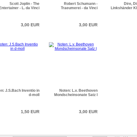
Scott Joplin - The
Robert Schumann -
Dire, D
Entertainer - L. da Vinci
Traeumerei - da Vinci
Linkshänder Kl
3,00 EUR
3,00 EUR
n: J.S.Bach Inventio in
Noten: L.v. Beethoven
d-moll
Mondscheinsonate Satz I
1,50 EUR
3,00 EUR