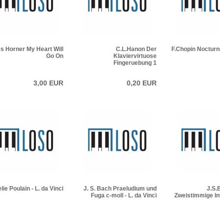
 Horner My Heart Will
C.L.Hanon Der
F.Chopin Nocturn
Go On
Klaviervirtuose
Fingeruebung 1
3,00 EUR
0,20 EUR
ie Poulain - L. da Vinci
J. S. Bach Praeludium und
J.S.
Fuga c-moll - L. da Vinci
Zweistimmige Inv