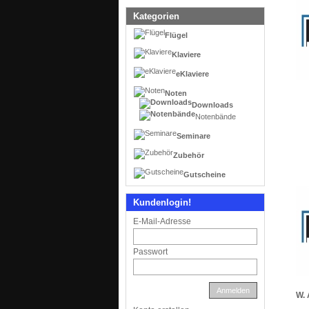
Kategorien
Flügel
Klaviere
eKlaviere
Noten
Downloads
Notenbände
Seminare
Zubehör
Gutscheine
Kundenlogin!
E-Mail-Adresse
Passwort
Anmelden
W. 