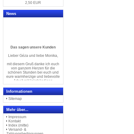
2,50 EUR
News
Das sagen unsere Kunden
Lieber Géza und liebe Monika,
mit diesem Gruß danke ich euch
von ganzem Herzen für die
schönen Stunden bei euch und
eure warmherzige und liebevolle
Arbeit mit linkshändigen
Menschen an den tollsten
Linkshänder-Klavieren
der Welt.
Informationen
Herzliche Grüße von
Sitemap
Regina Kretschmer
Mehr über...
& Familie
Impressum
Kontakt
--------------------------------
Index (mitte)
Versand- &
Ich bin Linkshänderin und war
Zahlungsbedingungen