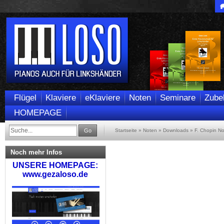
Flügel
Klaviere
eKlaviere
Noten
Seminare
Zube
HOMEPAGE
Go
Startseite
»
Noten
»
Downloads
»
F. Chopin No
Noch mehr Infos
UNSERE HOMEPAGE:
www.gezaloso.de