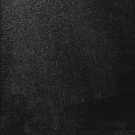
Blüthner PRO-88 EX
Das leichte, portable Piano:
für zuhause und die Bühne die
optimale Ausstattung.
Das Blüthner PRO-EX verfügt,
wie auch alle e-Klaviere in
diesem Shop über den
​Linkshänder-Modus und
läßt sich somit auf linkshändiges
Spielen umschalten.