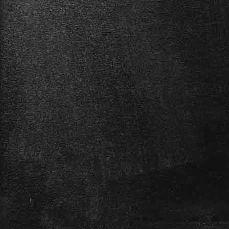
(hier die komplette Rezension)
Blüthner PRO-88 EX
Das leichte, portable Piano:
für zuhause und die Bühne die
optimale Ausstattung.
Das Blüthner PRO-EX verfügt,
wie auch alle e-Klaviere in
diesem Shop über den
​Linkshänder-Modus und
läßt sich somit auf linkshändiges
Spielen umschalten.