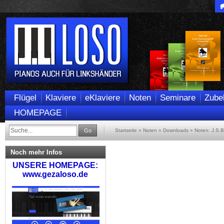
Flügel
Klaviere
eKlaviere
Noten
Seminare
Zube
HOMEPAGE
Go
Startseite
»
Noten
»
Downloads
»
Noten: J.S.B
Noch mehr Infos
UNSERE HOMEPAGE:
www.gezaloso.de