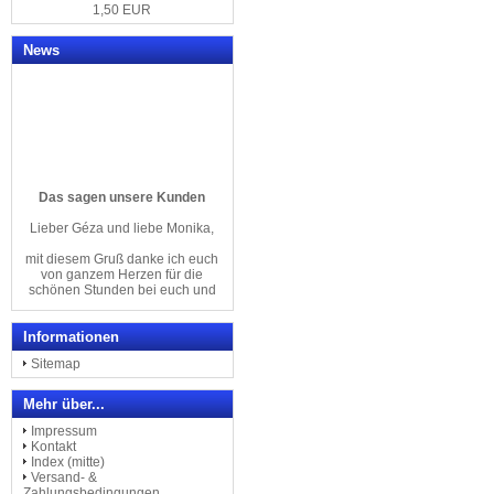
1,50 EUR
News
Das sagen unsere Kunden
Lieber Géza und liebe Monika,
mit diesem Gruß danke ich euch
von ganzem Herzen für die
schönen Stunden bei euch und
eure warmherzige und liebevolle
Arbeit mit linkshändigen
Menschen an den tollsten
Informationen
Linkshänder-Klavieren
der Welt.
Sitemap
Herzliche Grüße von
Mehr über...
Regina Kretschmer
& Familie
Impressum
Kontakt
Index (mitte)
--------------------------------
Versand- &
Zahlungsbedingungen