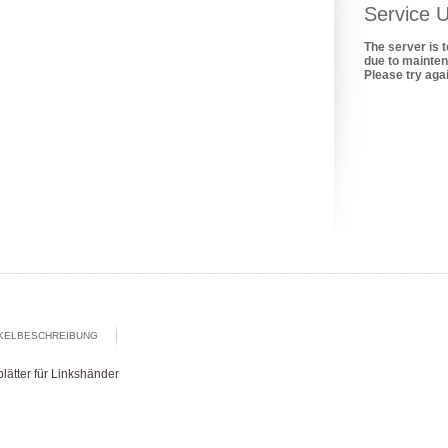
Service U
The server is 
due to mainte
Please try agai
IKELBESCHREIBUNG
lätter für Linkshänder