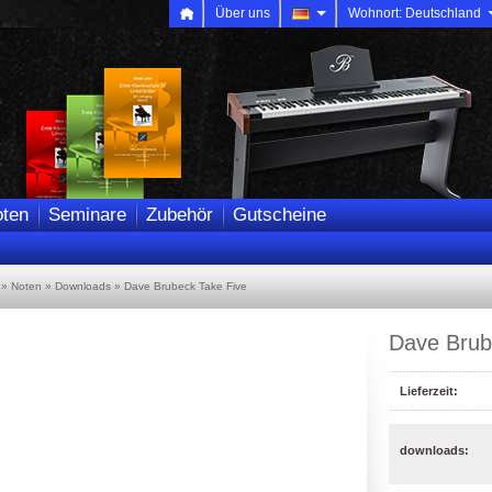
Über uns
Wohnort: Deutschlan
ten
Seminare
Zubehör
Gutscheine
»
Noten
»
Downloads
»
Dave Brubeck Take Five
Dave Brub
Lieferzeit:
downloads: