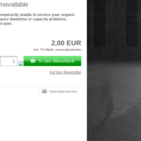
navailable
temporarily unable to service your request
nance downtime or capacity problems.
n later.
2,00 EUR
inkl. 7% MwSt. versandkostenfrei
In den Warenkorb
Auf den Merkzettel
Datenblatt drucken