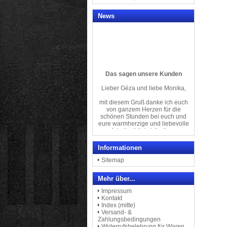
News
Das sagen unsere Kunden
Lieber Géza und liebe Monika,
mit diesem Gruß danke ich euch
von ganzem Herzen für die
schönen Stunden bei euch und
eure warmherzige und liebevolle
Arbeit mit linkshändigen
Menschen an den tollsten
Linkshänder-Klavieren
der Welt.
Informationen
Herzliche Grüße von
Sitemap
Regina Kretschmer
Mehr über...
& Familie
Impressum
Kontakt
--------------------------------
Index (mitte)
Versand- &
Ich bin Linkshänderin und war
Zahlungsbedingungen
auf der Suche nach einem
Widerrufsbelehrung für Waren