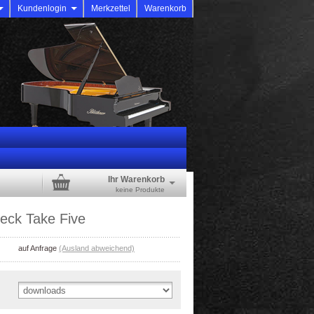
d
Kundenlogin
Merkzettel
Warenkorb
Ihr Warenkorb
keine Produkte
eck Take Five
auf Anfrage
(Ausland abweichend)