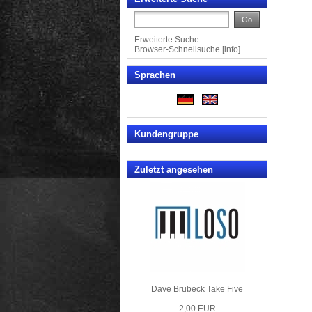
Go
Erweiterte Suche
Browser-Schnellsuche
[
info
]
Sprachen
Kundengruppe
Zuletzt angesehen
Dave Brubeck Take Five
2,00 EUR