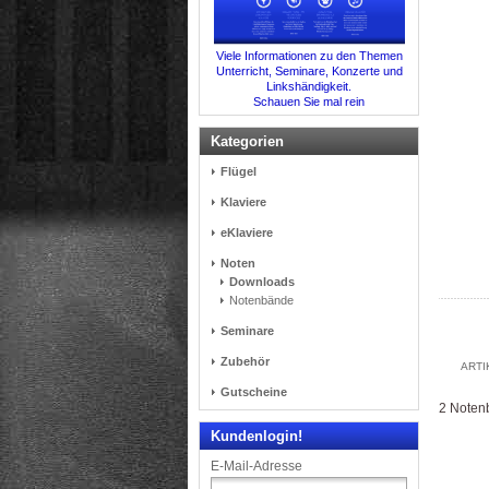
Viele Informationen zu den Themen
Unterricht, Seminare, Konzerte und
Linkshändigkeit.
Schauen Sie mal rein
Kategorien
Flügel
Klaviere
eKlaviere
Noten
Downloads
Notenbände
Seminare
Zubehör
ART
Gutscheine
2 Notenb
Kundenlogin!
E-Mail-Adresse