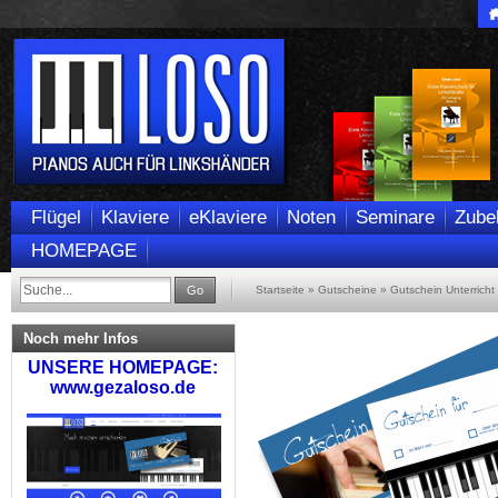
Flügel
Klaviere
eKlaviere
Noten
Seminare
Zube
HOMEPAGE
Go
Startseite
»
Gutscheine
»
Gutschein Unterricht
Noch mehr Infos
UNSERE HOMEPAGE:
www.gezaloso.de