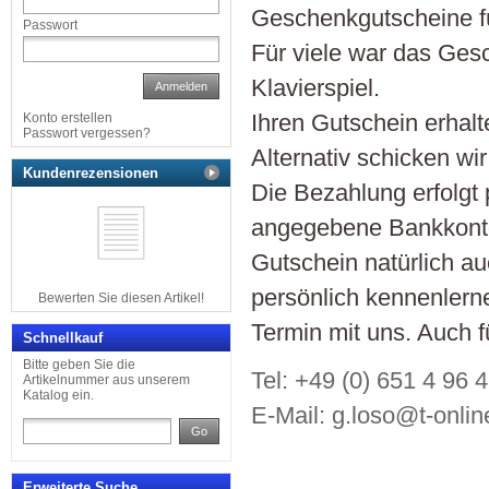
Geschenkgutscheine fü
Passwort
Für viele war das Ges
Klavierspiel.
Anmelden
Ihren Gutschein erhal
Konto erstellen
Passwort vergessen?
Alternativ schicken wi
Kundenrezensionen
Die Bezahlung erfolgt
angegebene Bankkonto.
Gutschein natürlich au
persönlich kennenlerne
Bewerten Sie diesen Artikel!
Termin mit uns. Auch 
Schnellkauf
Bitte geben Sie die
Tel: +49 (0) 651 4 96 
Artikelnummer aus unserem
Katalog ein.
E-Mail:
g.loso@t-onlin
Go
Erweiterte Suche