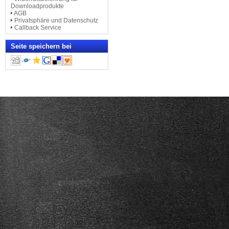
sich Herr und Frau Loso sofort
Downloadprodukte
telefonisch bei mir, um mich
AGB
ausführlich zu beraten .... Ich
Privatsphäre und Datenschutz
bestellte das Unterrichtsmaterial
Callback Service
für Linkshänder und ... (ein e-
Klavier 1) mit dazugehöriger
Klavierbank.
Seite speichern bei
Der Service der Firma Blüthner
in Zusammenarbeit mit Herrn
und Frau Loso war sehr
zuverlässig – ein anfängliches
Problem beim Transport /
Aufstellen meines Klaviers
wurde binnen sehr kurzer Zeit
gelöst.
Ich hatte vorher ca. 1 Jahr ein
„normales“ Klavier (für
Rechtshänder) gespielt. Die
Umstellung ist mir ... erstaunlich
leicht gefallen. Nach ca. 3
Wochen habe ich mich an die
veränderte Spielweise gewöhnt.
Dagmar Dölitzsch
(hier die komplette Rezension)
Blüthner PRO-88 EX
Das leichte, portable Piano: