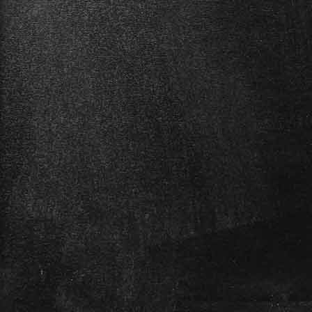
für zuhause und die Bühne die
optimale Ausstattung.
Das Blüthner PRO-EX verfügt,
wie auch alle e-Klaviere in
diesem Shop über den
​Linkshänder-Modus und
läßt sich somit auf linkshändiges
Spielen umschalten.