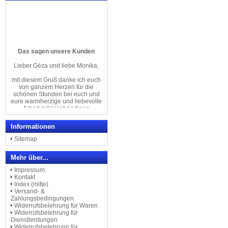
Das sagen unsere Kunden
Lieber Géza und liebe Monika,
mit diesem Gruß danke ich euch
von ganzem Herzen für die
schönen Stunden bei euch und
eure warmherzige und liebevolle
Arbeit mit linkshändigen
Menschen an den tollsten
Linkshänder-Klavieren
der Welt.
Informationen
Herzliche Grüße von
Sitemap
Regina Kretschmer
Mehr über...
& Familie
Impressum
Kontakt
--------------------------------
Index (mitte)
Versand- &
Ich bin Linkshänderin und war
Zahlungsbedingungen
auf der Suche nach einem
Widerrufsbelehrung für Waren
Klavier speziell für Linkshänder.
Widerrufsbelehrung für
...
Dienstleistungen
Nach meiner Anfrage, meldeten
Widerrufsbelehrung für