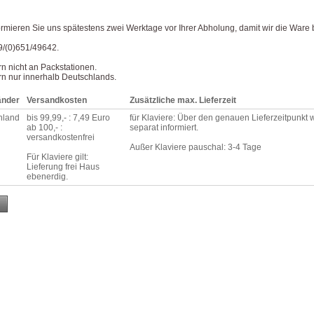
formieren Sie uns spätestens zwei Werktage vor Ihrer Abholung, damit wir die Ware 
9/(0)651/49642.
ern nicht an Packstationen.
ern nur innerhalb Deutschlands.
änder
Versandkosten
Zusätzliche max. Lieferzeit
hland
bis 99,99,- : 7,49 Euro
für Klaviere: Über den genauen Lieferzeitpunkt
ab 100,- :
separat informiert.
versandkostenfrei
Außer Klaviere pauschal: 3-4 Tage
Für Klaviere gilt:
Lieferung frei Haus
ebenerdig.