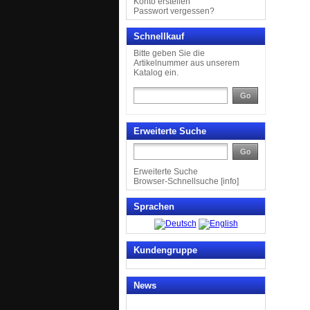
Konto erstellen
Passwort vergessen?
Schnellkauf
Bitte geben Sie die
Artikelnummer aus unserem
Katalog ein.
Go
Erweiterte Suche
Go
Erweiterte Suche
Browser-Schnellsuche
[
info
]
Sprachen
Kundengruppe
News