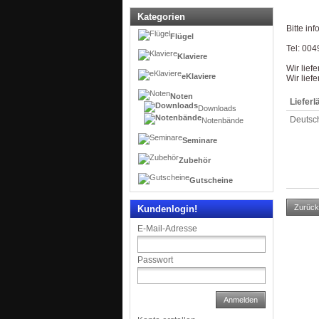
Kategorien
Bitte in
Flügel
Tel: 004
Klaviere
Wir lief
eKlaviere
Wir lief
Noten
Lieferl
Downloads
Deutsc
Notenbände
Seminare
Zubehör
Gutscheine
Zurück
Kundenlogin!
E-Mail-Adresse
Passwort
Anmelden