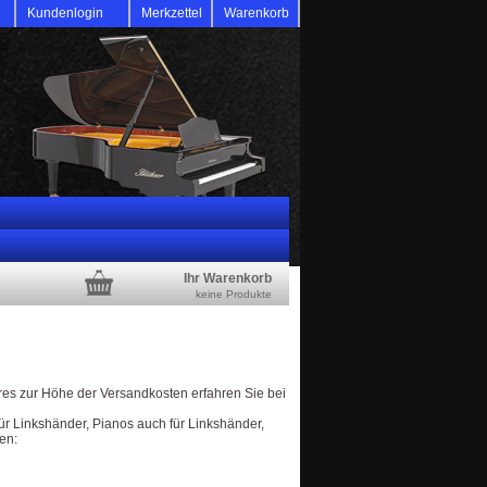
d
Kundenlogin
Merkzettel
Warenkorb
Ihr Warenkorb
keine Produkte
s zur Höhe der Versandkosten erfahren Sie bei
ür Linkshänder, Pianos auch für Linkshänder,
en: