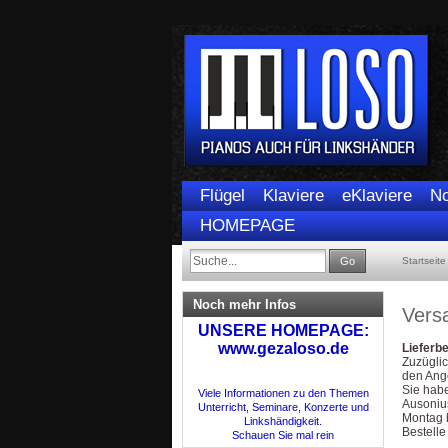
Flügel
Klaviere
eKlaviere
No
HOMEPAGE
Go
Startseite
Noch mehr Infos
Vers
UNSERE HOMEPAGE:
www.gezaloso.de
Lieferb
Zuzügli
den Ang
Sie habe
Viele Informationen zu den Themen
Ausonius
Unterricht, Seminare, Konzerte und
Montag b
Linkshändigkeit.
Bestelle
Schauen Sie mal rein