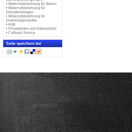
auf der Suche nach einem
Widerrufsbelehrung für Waren
Klavier speziell für Linkshänder.
Widerrufsbelehrung für
...
Dienstleistungen
Nach meiner Anfrage, meldeten
Widerrufsbelehrung für
sich Herr und Frau Loso sofort
Downloadprodukte
telefonisch bei mir, um mich
AGB
ausführlich zu beraten .... Ich
Privatsphäre und Datenschutz
bestellte das Unterrichtsmaterial
Callback Service
für Linkshänder und ... (ein e-
Klavier 1) mit dazugehöriger
Klavierbank.
Seite speichern bei
Der Service der Firma Blüthner
in Zusammenarbeit mit Herrn
und Frau Loso war sehr
zuverlässig – ein anfängliches
Problem beim Transport /
Aufstellen meines Klaviers
wurde binnen sehr kurzer Zeit
gelöst.
Ich hatte vorher ca. 1 Jahr ein
„normales“ Klavier (für
Rechtshänder) gespielt. Die
Umstellung ist mir ... erstaunlich
leicht gefallen. Nach ca. 3
Wochen habe ich mich an die
veränderte Spielweise gewöhnt.
Dagmar Dölitzsch
(hier die komplette Rezension)