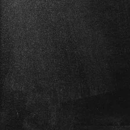
Blüthner PRO-88 EX
Das leichte, portable Piano:
für zuhause und die Bühne die
optimale Ausstattung.
Das Blüthner PRO-EX verfügt,
wie auch alle e-Klaviere in
diesem Shop über den
​Linkshänder-Modus und
läßt sich somit auf linkshändiges
Spielen umschalten.