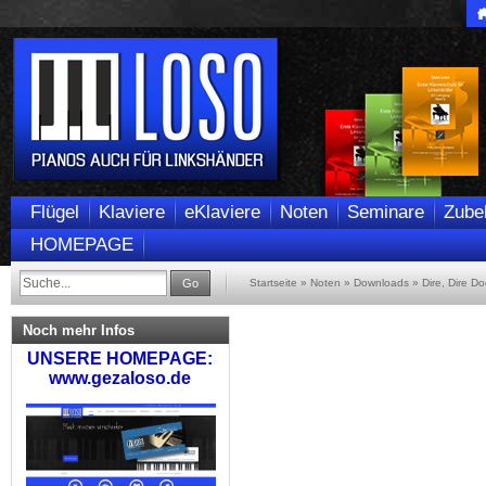
Flügel
Klaviere
eKlaviere
Noten
Seminare
Zube
HOMEPAGE
Go
Startseite
»
Noten
»
Downloads
»
Dire, Dire D
Noch mehr Infos
UNSERE HOMEPAGE:
www.gezaloso.de