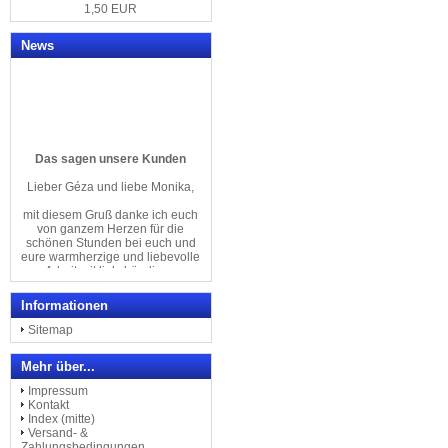
1,50 EUR
News
Das sagen unsere Kunden
Lieber Géza und liebe Monika,
mit diesem Gruß danke ich euch
von ganzem Herzen für die
schönen Stunden bei euch und
eure warmherzige und liebevolle
Arbeit mit linkshändigen
Menschen an den tollsten
Linkshänder-Klavieren
der Welt.
Informationen
Herzliche Grüße von
Sitemap
Regina Kretschmer
Mehr über...
& Familie
Impressum
Kontakt
--------------------------------
Index (mitte)
Versand- &
Ich bin Linkshänderin und war
Zahlungsbedingungen